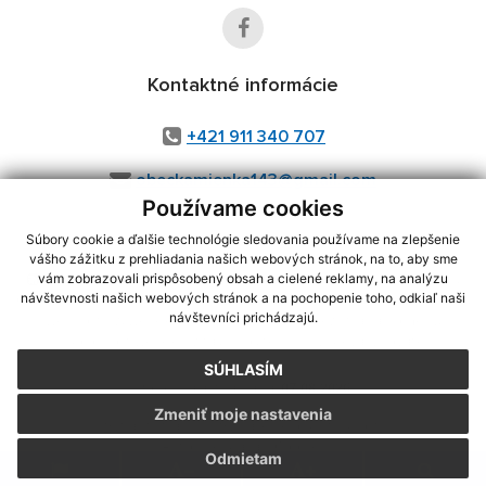
Kontaktné informácie
+421 911 340 707
obeckamienka143@gmail.com
Používame cookies
Súbory cookie a ďalšie technológie sledovania používame na zlepšenie
vášho zážitku z prehliadania našich webových stránok, na to, aby sme
využite možnosť získavania aktuálnych informácií s využitím RSS
,
vám zobrazovali prispôsobený obsah a cielené reklamy, na analýzu
CMS systém (redakčný) systém ECHELON 2,
Mapa stránok
,
web portál
,
návštevnosti našich webových stránok a na pochopenie toho, odkiaľ naši
návštevníci prichádzajú.
webhosting
,
webex.digital, s.r.o.
,
domény
,
registrácia domény
,
spoločnosť webex.digital, s.r.o.
,
technický prevádzkovateľ
SÚHLASÍM
Posledná aktualizácia:
07.08.2026
Zmeniť moje nastavenia
Vytlačiť stránku
|
Vyhlásenie o prístupnosti
Autorské práva
|
Cookies
Odmietam