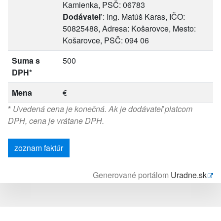
Kamienka, PSČ: 06783
Dodávateľ
: Ing. Matúš Karas, IČO:
50825488, Adresa: Košarovce, Mesto:
Košarovce, PSČ: 094 06
Suma s
500
DPH*
Mena
€
*
Uvedená cena je konečná. Ak je dodávateľ platcom
DPH, cena je vrátane DPH.
zoznam faktúr
Generované portálom
Uradne.sk