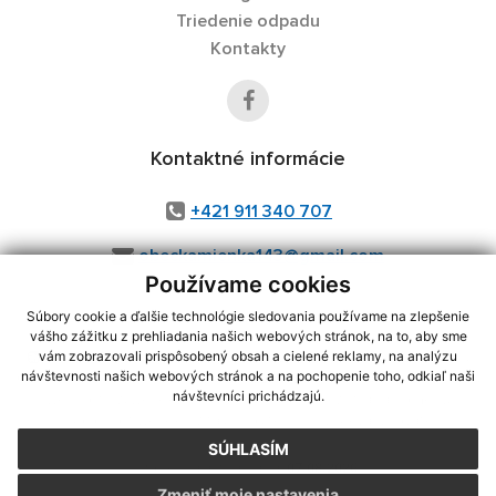
Triedenie odpadu
Kontakty
Kontaktné informácie
+421 911 340 707
obeckamienka143@gmail.com
Používame cookies
Súbory cookie a ďalšie technológie sledovania používame na zlepšenie
vášho zážitku z prehliadania našich webových stránok, na to, aby sme
využite možnosť získavania aktuálnych informácií s využitím RSS
,
vám zobrazovali prispôsobený obsah a cielené reklamy, na analýzu
CMS systém (redakčný) systém ECHELON 2,
Mapa stránok
,
web portál
,
návštevnosti našich webových stránok a na pochopenie toho, odkiaľ naši
návštevníci prichádzajú.
webhosting
,
webex.digital, s.r.o.
,
domény
,
registrácia domény
,
spoločnosť webex.digital, s.r.o.
,
technický prevádzkovateľ
SÚHLASÍM
Posledná aktualizácia:
07.08.2026
Zmeniť moje nastavenia