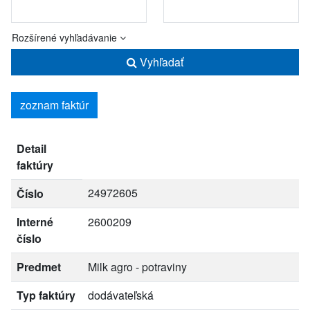
Rozšírené vyhľadávanie
Vyhľadať
zoznam faktúr
Detail
faktúry
24972605
Číslo
Interné
2600209
číslo
Predmet
Milk agro - potraviny
Typ faktúry
dodávateľská