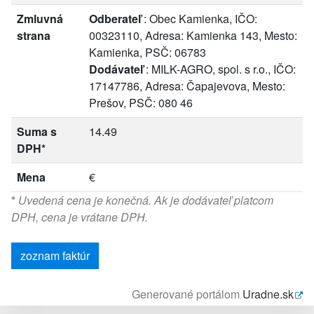
Zmluvná
Odberateľ
: Obec Kamienka, IČO:
strana
00323110, Adresa: Kamienka 143, Mesto:
Kamienka, PSČ: 06783
Dodávateľ
: MILK-AGRO, spol. s r.o., IČO:
17147786, Adresa: Čapajevova, Mesto:
Prešov, PSČ: 080 46
Suma s
14.49
DPH*
Mena
€
*
Uvedená cena je konečná. Ak je dodávateľ platcom
DPH, cena je vrátane DPH.
zoznam faktúr
Generované portálom
Uradne.sk