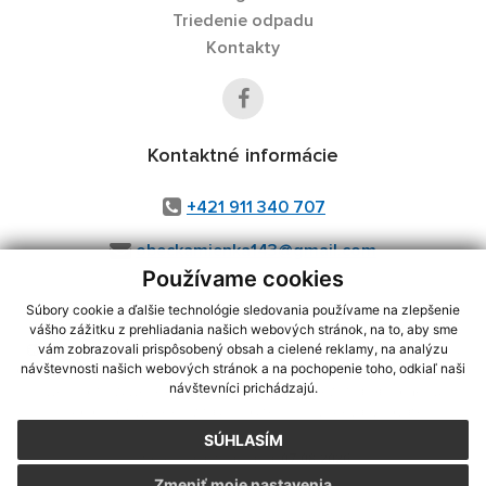
Triedenie odpadu
Kontakty
Kontaktné informácie
+421 911 340 707
obeckamienka143@gmail.com
Používame cookies
Súbory cookie a ďalšie technológie sledovania používame na zlepšenie
vášho zážitku z prehliadania našich webových stránok, na to, aby sme
využite možnosť získavania aktuálnych informácií s využitím RSS
,
vám zobrazovali prispôsobený obsah a cielené reklamy, na analýzu
CMS systém (redakčný) systém ECHELON 2,
Mapa stránok
,
web portál
,
návštevnosti našich webových stránok a na pochopenie toho, odkiaľ naši
návštevníci prichádzajú.
webhosting
,
webex.digital, s.r.o.
,
domény
,
registrácia domény
,
spoločnosť webex.digital, s.r.o.
,
technický prevádzkovateľ
SÚHLASÍM
Posledná aktualizácia:
07.08.2026
Zmeniť moje nastavenia