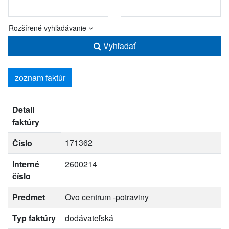
Rozšírené vyhľadávanie
Vyhľadať
zoznam faktúr
Detail
faktúry
171362
Číslo
Interné
2600214
číslo
Predmet
Ovo centrum -potraviny
Typ faktúry
dodávateľská