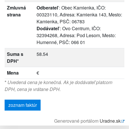
Zmluvná
Odberateľ
: Obec Kamienka, IČO:
strana
00323110, Adresa: Kamienka 143, Mesto:
Kamienka, PSČ: 06783
Dodávateľ
: Ovo Centrum, IČO:
32394268, Adresa: Pod Lesom, Mesto:
Humenné, PSČ: 066 01
Suma s
58.54
DPH*
Mena
€
*
Uvedená cena je konečná. Ak je dodávateľ platcom
DPH, cena je vrátane DPH.
zoznam faktúr
Generované portálom
Uradne.sk