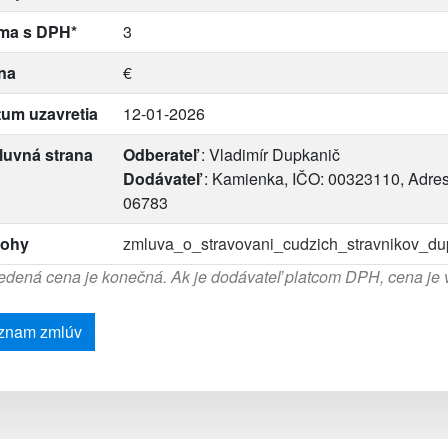
ma s DPH*
3
na
€
um uzavretia
12-01-2026
luvná strana
Odberateľ
: Vladimír Dupkanič
Dodávateľ
: Kamienka, IČO: 00323110, Adre
06783
lohy
zmluva_o_stravovani_cudzich_stravnikov_du
dená cena je konečná. Ak je dodávateľ platcom DPH, cena je
znam zmlúv