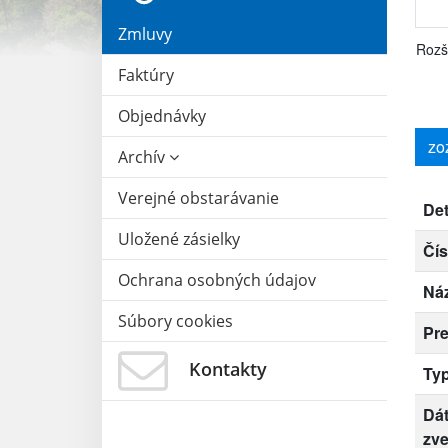
Zmluvy
Rozš
Faktúry
Objednávky
zo
Archív
Verejné obstarávanie
Det
Uložené zásielky
Čís
Ochrana osobných údajov
Ná
Súbory cookies
Pr
Kontakty
Ty
Dá
zve