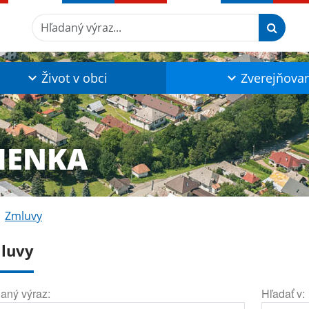
Hľadaný výraz...
Život v obci
Zverejňova
IENKA
Zmluvy
luvy
aný výraz:
Hľadať v: