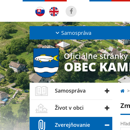
Samospráva
Oficiálne stránky
OBEC KAM
Samospráva
Zm
Život v obci
Hľad
Zverejňovanie