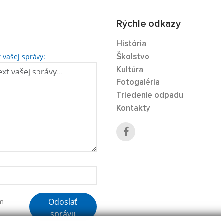
Rýchle odkazy
História
t vašej správy:
Školstvo
Kultúra
Fotogaléria
Triedenie odpadu
Kontakty
Odoslať
ím
správu