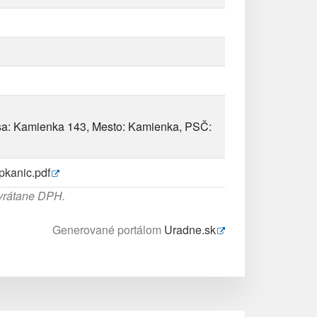
sa: Kamienka 143, Mesto: Kamienka, PSČ:
pkanic.pdf
 vrátane DPH.
Generované portálom
Uradne.sk