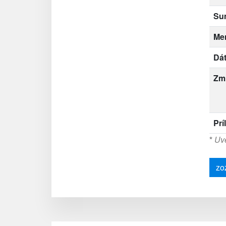
Su
Me
Dát
Zm
Prí
*
Uve
zo