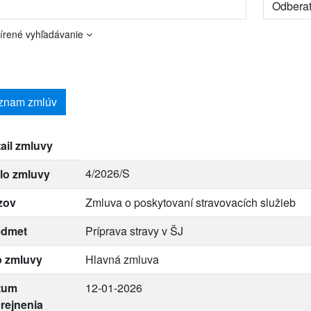
írené vyhľadávanie
znam zmlúv
ail zmluvy
4/2026/S
lo zmluvy
zov
Zmluva o poskytovaní stravovacích služieb
edmet
Príprava stravy v ŠJ
p zmluvy
Hlavná zmluva
tum
12-01-2026
rejnenia