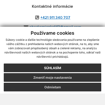
Kontaktné informácie
+421 911 340 707
obeckamienka143@gmail.com
Používame cookies
Súbory cookie a ďalšie technológie sledovania používame na zlepšenie
vášho zážitku z prehliadania našich webových stránok, na to, aby sme
využite možnosť získavania aktuálnych informácií s využitím RSS
,
vám zobrazovali prispôsobený obsah a cielené reklamy, na analýzu
CMS systém (redakčný) systém ECHELON 2,
Mapa stránok
,
web portál
,
návštevnosti našich webových stránok a na pochopenie toho, odkiaľ naši
návštevníci prichádzajú.
webhosting
,
webex.digital, s.r.o.
,
domény
,
registrácia domény
,
spoločnosť webex.digital, s.r.o.
,
technický prevádzkovateľ
SÚHLASÍM
Posledná aktualizácia:
07.08.2026
Zmeniť moje nastavenia
Vytlačiť stránku
|
Vyhlásenie o prístupnosti
Autorské práva
|
Cookies
Odmietam
webdesign
|