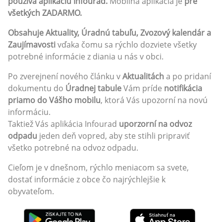
používa aplikáciu Infourad.
Mobilná aplikácia je
pre
všetkých ZADARMO.
Obsahuje Aktuality, Úradnú tabuľu, Zvozový kalendár a
Zaujímavosti
vďaka čomu sa rýchlo dozviete všetky
potrebné informácie z diania u nás v obci.
Po zverejnení nového článku v
Aktualitách
a po pridaní
dokumentu do
Úradnej tabule
Vám príde
notifikácia
priamo do Vášho mobilu
, ktorá Vás upozorní na novú
informáciu.
Taktiež Vás aplikácia Infourad
uporzorní na odvoz
odpadu
jeden deň vopred, aby ste stihli pripraviť
všetko potrebné na odvoz odpadu.
Cieľom je v dnešnom, rýchlo meniacom sa svete,
dostať informácie z obce čo najrýchlejšie k
obyvateľom.