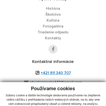
História
Školstvo
Kultúra
Fotogaléria
Triedenie odpadu
Kontakty
Kontaktné informácie
+421 911 340 707
obeckamienka143@gmail.com
Používame cookies
Súbory cookie a ďalšie technológie sledovania používame na zlepšenie
vášho zážitku z prehliadania našich webových stránok, na to, aby sme
využite možnosť získavania aktuálnych informácií s využitím RSS
,
vám zobrazovali prispôsobený obsah a cielené reklamy, na analýzu