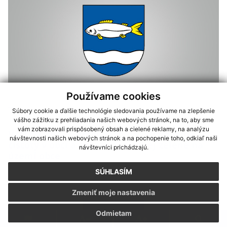
Používame cookies
29.06.2022
Súbory cookie a ďalšie technológie sledovania používame na zlepšenie
vášho zážitku z prehliadania našich webových stránok, na to, aby sme
vám zobrazovali prispôsobený obsah a cielené reklamy, na analýzu
VZN č.2/2022 o pravidlách na udržiavanie
návštevnosti našich webových stránok a na pochopenie toho, odkiaľ naši
čistoty v obci a ochrany verejnej zelene na
návštevníci prichádzajú.
území obce
SÚHLASÍM
Zmeniť moje nastavenia
Odmietam