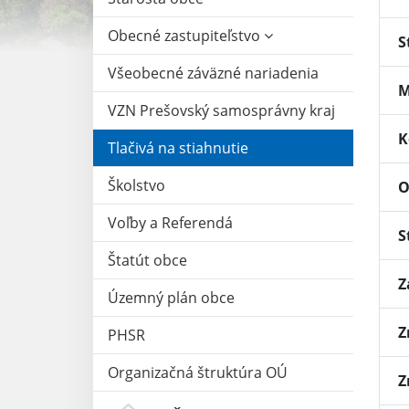
Obecné zastupiteľstvo
S
Všeobecné záväzné nariadenia
M
VZN Prešovský samosprávny kraj
K
Tlačivá na stiahnutie
Školstvo
O
Voľby a Referendá
S
Štatút obce
Z
Územný plán obce
Z
PHSR
Organizačná štruktúra OÚ
Z