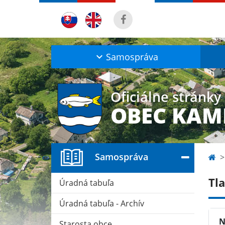
Samospráva
Oficiálne stránky
OBEC KAM
Samospráva
Tla
Úradná tabuľa
Úradná tabuľa - Archív
N
Starosta obce