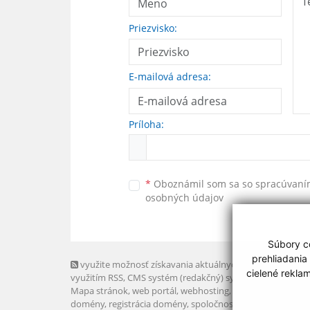
Priezvisko:
E-mailová adresa:
Príloha:
*
Oboznámil som sa so
spracúvan
osobných údajov
Súbory co
prehliadania
využite možnosť získavania aktuálnych informácií s
cielené rekla
využitím RSS
, CMS systém (redakčný) systém ECHELON 2,
Mapa stránok
,
web portál
,
webhosting
,
webex.digital, s.r.o
domény
,
registrácia domény
,
spoločnosť webex.digital, s.r.