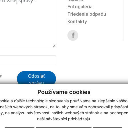
Fotogaléria
Triedenie odpadu
Kontakty
Odoslať
ím
správu
Používame cookies
okie a ďalšie technológie sledovania používame na zlepšenie vášho
 našich webových stránok, na to, aby sme vám zobrazovali prispôs
my, na analýzu návštevnosti našich webových stránok a na pochopeni
webdesign
|
naši návštevníci prichádzajú.
.
,
o.
,