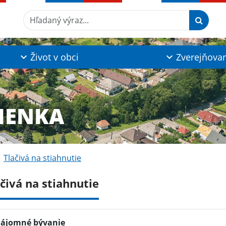
Hľadaný výraz...
Život v obci
Zverejňova
IENKA
Tlačivá na stiahnutie
čivá na stiahnutie
ájomné bývanie