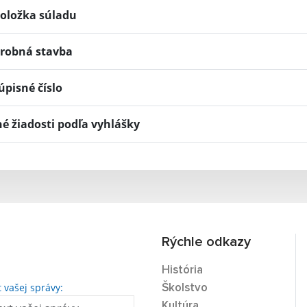
oložka súladu
robná stavba
úpisné číslo
né žiadosti podľa vyhlášky
Rýchle odkazy
História
t vašej správy:
Školstvo
Kultúra