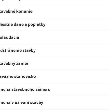
tavebné konanie
iestne dane a poplatky
olaudácia
dstránenie stavby
tavebný zámer
áväzne stanovisko
mena stavebného zámeru
mena v užívaní stavby