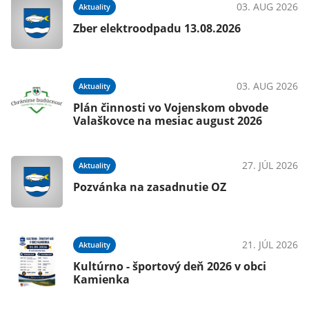
03. AUG 2026
Aktuality
ze
Zber elektroodpadu 13.08.2026
026
03. AUG 2026
Aktuality
Plán činnosti vo Vojenskom obvode
Valaškovce na mesiac august 2026
026
27. JÚL 2026
Aktuality
Pozvánka na zasadnutie OZ
026
21. JÚL 2026
Aktuality
Kultúrno - športový deň 2026 v obci
Kamienka