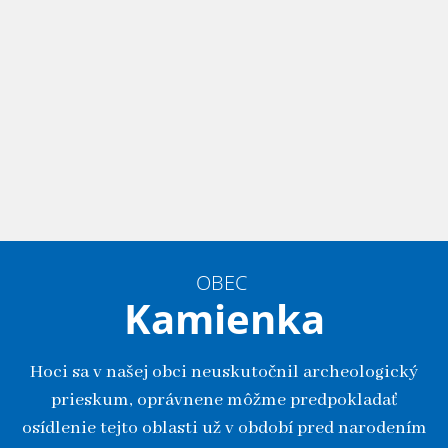
OBEC
Kamienka
Hoci sa v našej obci neuskutočnil archeologický
prieskum, oprávnene môžme predpokladať
osídlenie tejto oblasti už v období pred narodením