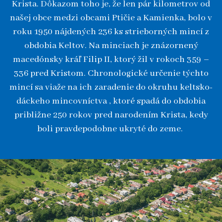
Krista. Dôkazom toho je, že len pár kilometrov od
našej obce medzi obcami Ptičie a Kamienka, bolo v
roku 1950 nájdených 236 ks strieborných mincí z
obdobia Keltov. Na minciach je znázornený
macedónsky kráľ Filip II, ktorý žil v rokoch 359 –
336 pred Kristom. Chronologické určenie týchto
mincí sa viaže na ich zaradenie do okruhu keltsko-
dáckeho mincovníctva , ktoré spadá do obdobia
približne 250 rokov pred narodením Krista, kedy
boli pravdepodobne ukryté do zeme.