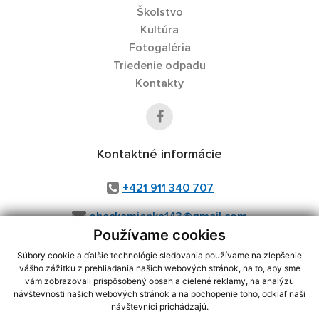
Školstvo
Kultúra
Fotogaléria
Triedenie odpadu
Kontakty
Kontaktné informácie
+421 911 340 707
obeckamienka143@gmail.com
Používame cookies
Súbory cookie a ďalšie technológie sledovania používame na zlepšenie
vášho zážitku z prehliadania našich webových stránok, na to, aby sme
využite možnosť získavania aktuálnych informácií s využitím RSS
,
vám zobrazovali prispôsobený obsah a cielené reklamy, na analýzu
CMS systém (redakčný) systém ECHELON 2,
Mapa stránok
,
web portál
,
návštevnosti našich webových stránok a na pochopenie toho, odkiaľ naši
návštevníci prichádzajú.
webhosting
,
webex.digital, s.r.o.
,
domény
,
registrácia domény
,