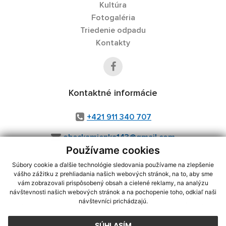
Kultúra
Fotogaléria
Triedenie odpadu
Kontakty
Kontaktné informácie
+421 911 340 707
obeckamienka143@gmail.com
Používame cookies
Súbory cookie a ďalšie technológie sledovania používame na zlepšenie
vášho zážitku z prehliadania našich webových stránok, na to, aby sme
využite možnosť získavania aktuálnych informácií s využitím RSS
,
vám zobrazovali prispôsobený obsah a cielené reklamy, na analýzu
CMS systém (redakčný) systém ECHELON 2,
Mapa stránok
,
web portál
,
návštevnosti našich webových stránok a na pochopenie toho, odkiaľ naši
návštevníci prichádzajú.
webhosting
,
webex.digital, s.r.o.
,
domény
,
registrácia domény
,
spoločnosť webex.digital, s.r.o.
,
technický prevádzkovateľ
SÚHLASÍM