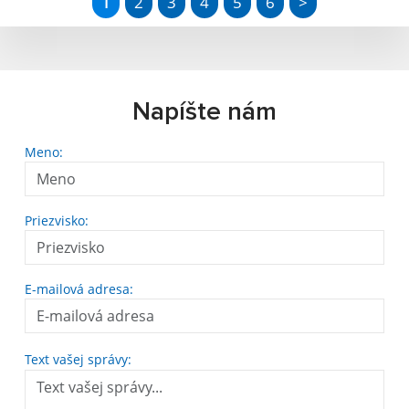
1
2
3
4
5
6
>
Napíšte nám
Meno:
Priezvisko:
E-mailová adresa:
Text vašej správy: