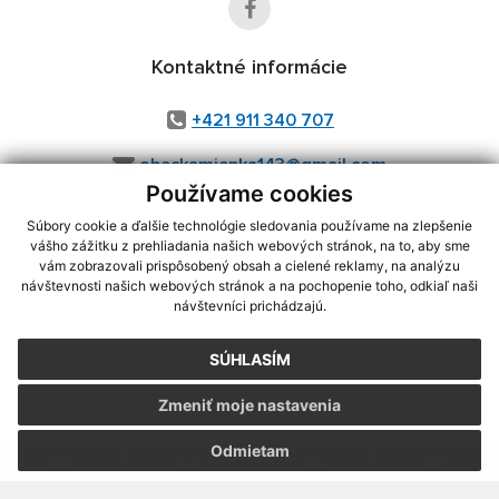
Kontaktné informácie
+421 911 340 707
obeckamienka143@gmail.com
Používame cookies
Súbory cookie a ďalšie technológie sledovania používame na zlepšenie
vášho zážitku z prehliadania našich webových stránok, na to, aby sme
využite možnosť získavania aktuálnych informácií s využitím RSS
,
vám zobrazovali prispôsobený obsah a cielené reklamy, na analýzu
CMS systém (redakčný) systém ECHELON 2,
Mapa stránok
,
web portál
,
návštevnosti našich webových stránok a na pochopenie toho, odkiaľ naši
návštevníci prichádzajú.
webhosting
,
webex.digital, s.r.o.
,
domény
,
registrácia domény
,
spoločnosť webex.digital, s.r.o.
,
technický prevádzkovateľ
SÚHLASÍM
Posledná aktualizácia:
07.08.2026
Zmeniť moje nastavenia
Vytlačiť stránku
|
Vyhlásenie o prístupnosti
Autorské práva
|
Cookies
Odmietam