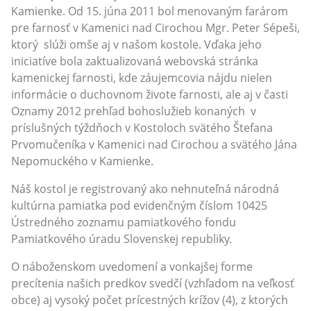
Kamienke. Od 15. júna 2011 bol menovaným farárom
pre farnosť v Kamenici nad Cirochou Mgr. Peter Sépeši,
ktorý slúži omše aj v našom kostole. Vďaka jeho
iniciatíve bola zaktualizovaná webovská stránka
kamenickej farnosti, kde záujemcovia nájdu nielen
informácie o duchovnom živote farnosti, ale aj v časti
Oznamy 2012 prehľad bohoslužieb konaných v
príslušných týždňoch v Kostoloch svätého Štefana
Prvomučeníka v Kamenici nad Cirochou a svätého Jána
Nepomuckého v Kamienke.
Náš kostol je registrovaný ako nehnuteľná národná
kultúrna pamiatka pod evidenčným číslom 10425
Ústredného zoznamu pamiatkového fondu
Pamiatkového úradu Slovenskej republiky.
O náboženskom uvedomení a vonkajšej forme
precítenia našich predkov svedčí (vzhľadom na veľkosť
obce) aj vysoký počet prícestných krížov (4), z ktorých