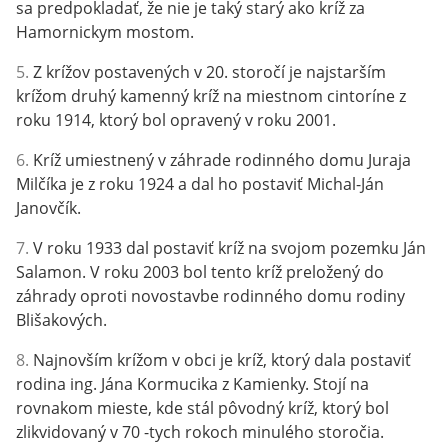
sa predpokladať, že nie je taký starý ako kríž za
Hamornickym mostom.
5.
Z krížov postavených v 20. storočí je najstarším
krížom druhý kamenný kríž na miestnom cintoríne z
roku 1914, ktorý bol opravený v roku 2001.
6.
Kríž umiestnený v záhrade rodinného domu Juraja
Milčíka je z roku 1924 a dal ho postaviť Michal-Ján
Janovčík.
7.
V roku 1933 dal postaviť kríž na svojom pozemku Ján
Salamon. V roku 2003 bol tento kríž preložený do
záhrady oproti novostavbe rodinného domu rodiny
Blišakových.
8.
Najnovším krížom v obci je kríž, ktorý dala postaviť
rodina ing. Jána Kormucika z Kamienky. Stojí na
rovnakom mieste, kde stál pôvodný kríž, ktorý bol
zlikvidovaný v 70 -tych rokoch minulého storočia.