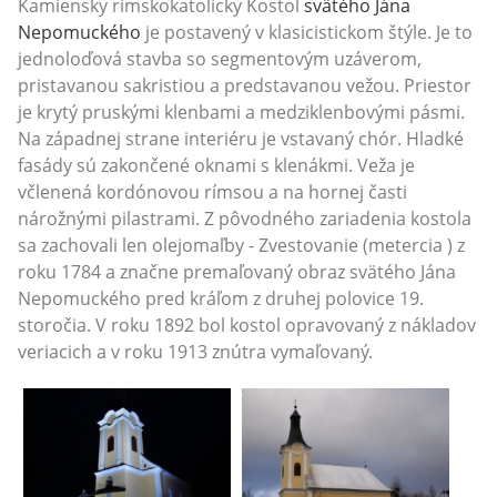
Kamiensky rímskokatolícky Kostol
svätého Jána
Nepomuckého
je postavený v klasicistickom štýle. Je to
jednoloďová stavba so segmentovým uzáverom,
pristavanou sakristiou a predstavanou vežou. Priestor
je krytý pruskými klenbami a medziklenbovými pásmi.
Na západnej strane interiéru je vstavaný chór. Hladké
fasády sú zakončené oknami s klenákmi. Veža je
včlenená kordónovou rímsou a na hornej časti
nárožnými pilastrami. Z pôvodného zariadenia kostola
sa zachovali len olejomaľby - Zvestovanie (metercia ) z
roku 1784 a značne premaľovaný obraz svätého Jána
Nepomuckého pred kráľom z druhej polovice 19.
storočia. V roku 1892 bol kostol opravovaný z nákladov
veriacich a v roku 1913 znútra vymaľovaný.