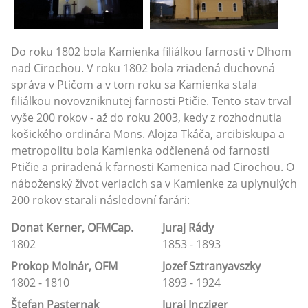
Do roku 1802 bola Kamienka filiálkou farnosti v Dlhom
nad Cirochou. V roku 1802 bola zriadená duchovná
správa v Ptičom a v tom roku sa Kamienka stala
filiálkou novovzniknutej farnosti Ptičie. Tento stav trval
vyše 200 rokov - až do roku 2003, kedy z rozhodnutia
košického ordinára Mons. Alojza Tkáča, arcibiskupa a
metropolitu bola Kamienka odčlenená od farnosti
Ptičie a priradená k farnosti Kamenica nad Cirochou. O
náboženský život veriacich sa v Kamienke za uplynulých
200 rokov starali následovní farári:
Donat Kerner, OFMCap.
Juraj Rády
1802
1853 - 1893
Prokop Molnár, OFM
Jozef Sztranyavszky
1802 - 1810
1893 - 1924
Štefan Pasternak
Juraj Incziger