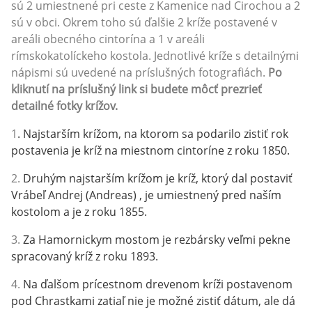
sú 2 umiestnené pri ceste z Kamenice nad Cirochou a 2
sú v obci. Okrem toho sú ďalšie 2 kríže postavené v
areáli obecného cintorína a 1 v areáli
rímskokatolíckeho kostola. Jednotlivé kríže s detailnými
nápismi sú uvedené na príslušných fotografiách.
Po
kliknutí na príslušný link si budete môcť prezrieť
detailné fotky krížov.
1
. Najstarším krížom, na ktorom sa podarilo zistiť rok
postavenia je kríž na miestnom cintoríne z roku 1850.
2.
Druhým najstarším krížom je kríž, ktorý dal postaviť
Vrábeľ Andrej (Andreas) , je umiestnený pred naším
kostolom a je z roku 1855.
3.
Za Hamornickym mostom je rezbársky veľmi pekne
spracovaný kríž z roku 1893.
4.
Na ďalšom prícestnom drevenom kríži postavenom
pod Chrastkami zatiaľ nie je možné zistiť dátum, ale dá