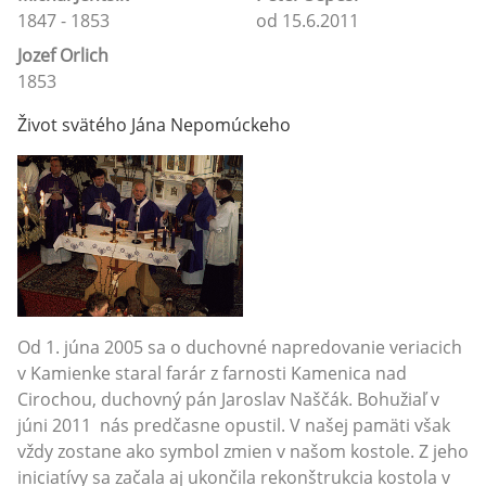
1847 - 1853
od 15.6.2011
Jozef Orlich
1853
Život svätého Jána Nepomúckeho
Od 1. júna 2005 sa o duchovné napredovanie veriacich
v Kamienke staral farár z farnosti Kamenica nad
Cirochou, duchovný pán Jaroslav Naščák. Bohužiaľ v
júni 2011 nás predčasne opustil. V našej pamäti však
vždy zostane ako symbol zmien v našom kostole. Z jeho
iniciatívy sa začala aj ukončila rekonštrukcia kostola v