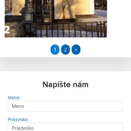
1
2
>
Napíšte nám
Meno:
Priezvisko: