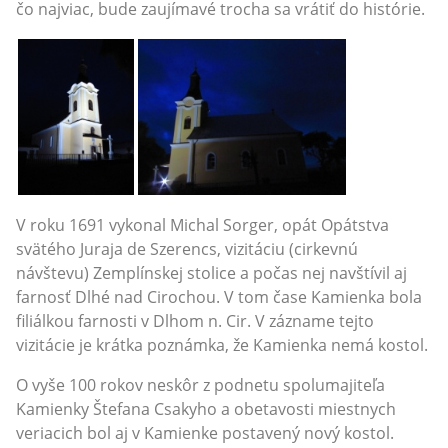
čo najviac, bude zaujímavé trocha sa vrátiť do histórie.
V roku 1691 vykonal Michal Sorger, opát Opátstva
svätého Juraja de Szerencs, vizitáciu (cirkevnú
návštevu) Zemplínskej stolice a počas nej navštívil aj
farnosť Dlhé nad Cirochou. V tom čase Kamienka bola
filiálkou farnosti v Dlhom n. Cir. V zázname tejto
vizitácie je krátka poznámka, že Kamienka nemá kostol.
O vyše 100 rokov neskôr z podnetu spolumajiteľa
Kamienky Štefana Csakyho a obetavosti miestnych
veriacich bol aj v Kamienke postavený nový kostol.