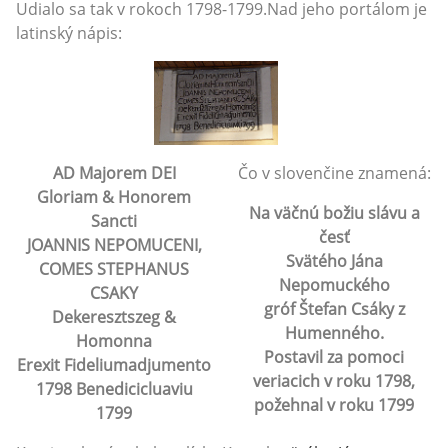
Udialo sa tak v rokoch 1798-1799.Nad jeho portálom je
latinský nápis:
AD Majorem DEI
Čo v slovenčine znamená:
Gloriam & Honorem
Na väčnú božiu slávu a
Sancti
česť
JOANNIS NEPOMUCENI,
Svätého Jána
COMES STEPHANUS
Nepomuckého
CSAKY
gróf Štefan Csáky z
Dekeresztszeg &
Humenného.
Homonna
Postavil za pomoci
Erexit Fideliumadjumento
veriacich v roku 1798,
1798 Benedicicluaviu
požehnal v roku 1799
1799