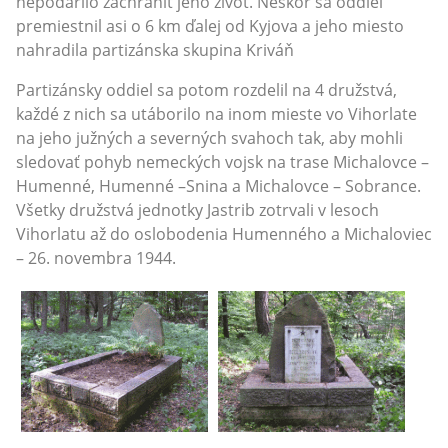
nepodarilo zachrániť jeho život. Neskôr sa oddiel
premiestnil asi o 6 km ďalej od Kyjova a jeho miesto
nahradila partizánska skupina Kriváň
Partizánsky oddiel sa potom rozdelil na 4 družstvá,
každé z nich sa utáborilo na inom mieste vo Vihorlate
na jeho južných a severných svahoch tak, aby mohli
sledovať pohyb nemeckých vojsk na trase Michalovce –
Humenné, Humenné –Snina a Michalovce – Sobrance.
Všetky družstvá jednotky Jastrib zotrvali v lesoch
Vihorlatu až do oslobodenia Humenného a Michaloviec
– 26. novembra 1944.