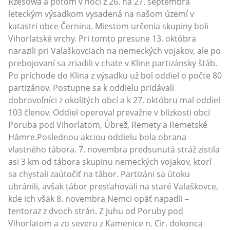
Rzesowa a potom v noci z 26. na 27. septembra
leteckým výsadkom vysadená na našom území v
katastri obce Černina. Miestom určenia skupiny boli
Vihorlatské vrchy. Pri tomto presune 13. októbra
narazili pri Valaškovciach na nemeckých vojakov, ale po
prebojovaní sa zriadili v chate v Kline partizánsky štáb.
Po príchode do Klina z výsadku už bol oddiel o počte 80
partizánov. Postupne sa k oddielu pridávali
dobrovoľníci z okolitých obcí a k 27. októbru mal oddiel
103 členov. Oddiel operoval prevažne v blízkosti obcí
Poruba pod Vihorlatom, Úbrež, Remety a Remetské
Hámre.Poslednou akciou oddielu bola obrana
vlastného tábora. 7. novembra predsunutá stráž zistila
asi 3 km od tábora skupinu nemeckých vojakov, ktorí
sa chystali zaútočiť na tábor. Partizáni sa útoku
ubránili, avšak tábor presťahovali na staré Valaškovce,
kde ich však 8. novembra Nemci opäť napadli –
tentoraz z dvoch strán. Z juhu od Poruby pod
Vihorlatom a zo severu z Kamenice n. Cir. dokonca