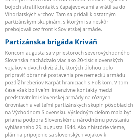
bojoch stratil kontakt s čapajevovcami a vrátil sa do
Vihorlatských vrchov. Tam sa pridali k ostatným
partizánskym skupinám, s ktorými sa neskôr
prebojovali cez front k Sovietskej armáde.
Partizánska brigáda Kriváň
Koncom augusta sa v priestoroch severovýchodného
Slovenska nachádzalo viac ako 20-tisíc slovenských
vojakov v dvoch divíziách, ktorých úlohou bolo
pripraviť obranné postavenia pre nemeckú armádu
pozdĺž hrebeňov Karpát hraniciach s Poľskom. V tom
čase však boli veľmi intenzívne kontakty medzi
predstaviteľmi slovenskej armády na rôznych
úrovniach a veliteľmi partizánskych skupín pôsobiacich
na Východnom Slovensku. Výsledným cieľom mala byť
priama podpora Slovenskému národnému povstaniu
vyhláseného 29. augusta 1944. Ako z histórie vieme,
plán na pripojenie sa slovenských vojakov k