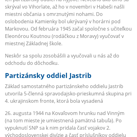
skrýval vo Vihorlate, až ho v novembri v Habeši našli
miestni občania s omrznutými nohami. Do
oslobodenia Kamienky bol ukrývaný v horárni pod
Markovou. Od februára 1945 začal spoločne s učiteľkou
Eleonórou Koutnou (rodáčkou z Moravy) vyučovať v
miestnej Základnej škole.
Neskôr sa spolu zosobášili a vyučovali u nás až do
odchodu do dôchodku.
Partizánsky oddiel Jastrib
Základ samostatného partizánskeho oddielu Jastrib
utvorila 5-členná spravodajsko-prieskumná skupina pri
4. ukrajinskom fronte, ktorá bola vysadená
26. augusta 1944 na Kovaľovom hrunku nad Vinným
(na tom mieste je umiestnená pamätná tabuľa). Po
vypuknutí SNP sa k nim pridala časť vojakov 2.
východoslovenskej divízie a časť príslušníkov oddielu