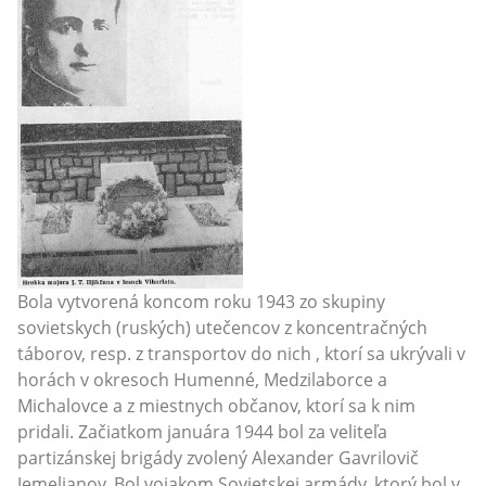
Bola vytvorená koncom roku 1943 zo skupiny
sovietskych (ruských) utečencov z koncentračných
táborov, resp. z transportov do nich , ktorí sa ukrývali v
horách v okresoch Humenné, Medzilaborce a
Michalovce a z miestnych občanov, ktorí sa k nim
pridali. Začiatkom januára 1944 bol za veliteľa
partizánskej brigády zvolený Alexander Gavrilovič
Jemeljanov. Bol vojakom Sovietskej armády, ktorý bol v