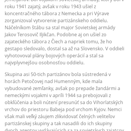
roku 1941 zajatý, avšak v roku 1943 ušiel z
koncentračného tábora z Nemecka a pri Výrave
zorganizoval vytvorenie partizánskeho oddielu.
Náčelníkom štábu sa stal major Sovietskej armády
Jakov Terosovič Iljikčan. Podobne aj on ušiel zo
zajateckého tábora z Čiech a napriek tomu, že ho
gestapo sledovalo, dostal sa až na Slovensko. V oddieli
vyhotovoval plány bojových operácií a stal sa
najvplyvnejšou osobnosťou oddielu.
Skupina asi 50-tich partizánov bola sústredená v
horách Petočovej nad Humenným, kde mala
vybudované zemľanky, avšak po prepade žandármi a
nemeckými vojakmi v apríli 1944 sa prebojovali z
obkľúčenia a boli nútení presunúť sa do Vihorlatských
vrchov do priestoru Babeja pod vrchom Kyjov. Nemci
však mali veľký záujem zlikvidovať čelných veliteľov
partizánskej skupiny a tak nasadili do ich skupiny
dvoch agentov vydávajúcich sa za sovietskych zajatcov