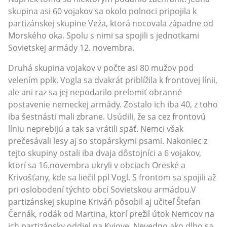
skupina asi 60 vojakov sa okolo polnoci pripojila k
partizánskej skupine Veža, ktorá nocovala západne od
Morského oka. Spolu s nimi sa spojili s jednotkami
Sovietskej armády 12. novembra.
Druhá skupina vojakov v počte asi 80 mužov pod
velením pplk. Vogla sa dvakrát priblížila k frontovej línii,
ale ani raz sa jej nepodarilo prelomiť obranné
postavenie nemeckej armády. Zostalo ich iba 40, z toho
iba šestnásti mali zbrane. Usúdili, že sa cez frontovú
líniu neprebijú a tak sa vrátili späť. Nemci však
prečesávali lesy aj so stopárskymi psami. Nakoniec z
tejto skupiny ostali iba dvaja dôstojníci a 6 vojakov,
ktorí sa 16.novembra ukryli v obciach Oreské a
Krivošťany, kde sa liečil ppl Vogl. S frontom sa spojili až
pri oslobodení týchto obcí Sovietskou armádou.V
partizánskej skupine Kriváň pôsobil aj učiteľ Štefan
Černák, rodák od Martina, ktorí prežil útok Nemcov na
ich partizánsky oddiel na Kyjove. Nevedno ako dlho sa