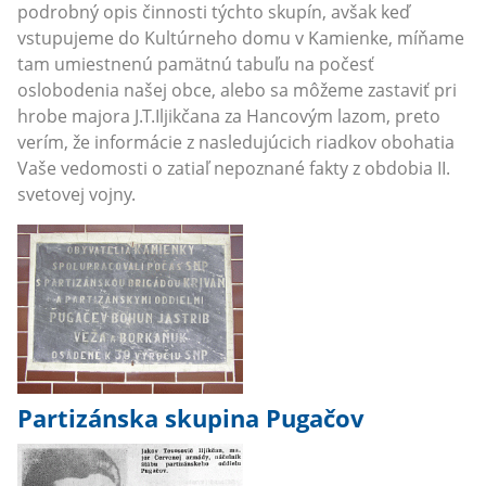
podrobný opis činnosti týchto skupín, avšak keď
vstupujeme do Kultúrneho domu v Kamienke, míňame
tam umiestnenú pamätnú tabuľu na počesť
oslobodenia našej obce, alebo sa môžeme zastaviť pri
hrobe majora J.T.Iljikčana za Hancovým lazom, preto
verím, že informácie z nasledujúcich riadkov obohatia
Vaše vedomosti o zatiaľ nepoznané fakty z obdobia II.
svetovej vojny.
Partizánska skupina Pugačov