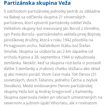
Partizánska skupina Veža
S odchodom partizánskej jednotky Jastrib zo základne
na Babeji sa odčlenila skupina 21 slovenských
partizánov, ktorí vytvorili partizánsky oddiel Veža.
Veliteľom skupiny bol menovaný Ján Boroš z Vinného,
syn Pavla Boroša –partizánskeho veliteľa prvej Bojovej
jánošíkovej družiny, ktorá v roku 1942 pôsobila na
Pirnagovom vrchu. Náčelníkom štábu bol Štefan
Smoľak. Skupina sa utáborila asi 2 km západne od
vrcholu Kyjova a 28. septembra 1944 si vybudovala
zemľanku. Neskôr, keď sa skupina rozrástla si postavili
ďalšie 3 zemľanky a zrubovú chatku slúžiacu ako sklad
aj ako miesto porád. Vtom čase mala 104 členov (31
sovietskych, dvoch Talianov, jedného Čecha a zvyšok
Slovákov). Medzi evidovanými členmi partizánskej
skupiny Veža bol aj Andrej Gregorovič z Kamienky.
Skupina operovala nielen pri obciach umiestnených na
severnom a južnom úpätí Vihorlatu, ale v rovinatom