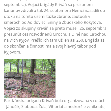
septembra). Vojaci brigády Kriváň sa presunom
kanónov zdržali a tak 24. septembra Nemci nasadili do
útoku na tomto území ťažké zbrane, zaútočili v
smeroch od Adidoviec, Sniny a Zbudského Rokytova.
Vojaci zo skupiny Kriváň sa preto museli 25. septembra
presunúť cez rozvodnenú Cirochu a Dlhé nad Cirochou
na vrch Kyjov. Prešlo ich tam už len asi 250. Brigáda až
do skončenia činnosti mala svoj hlavný tábor pod
Kyjovom.
Partizánska brigáda Kriváň bola organizovaná v rotách
- Jánošík, Sloboda, Žula, Vihorlat a neskoršie vzniknutej