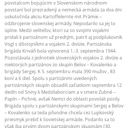
povstalcom bojujúcim v Slovenskom národnom
povstaní bol prezradený a nemecká armáda za dva dni
uskutočnila akciu Kartoffelernte mit Prämie –
odzbrojenie slovenskej armády. Nepodarilo sa jej to
úplne. Medzi veliteľov, ktorí sa so svojimi vojakmi
pridali k partizánom už predtým, patril aj podplukovník
Vogl s dôstojníkmi a vojakmi 2. divízie. Partizánska
brigáda Kriváň bola vytvorená 1.-3. septembra 1944.
Pozostávala z jednotiek slovenských vojakov 2. divízie a
niektorých partizánov zo skupín Belov – Kovalenko a
brigády Sergej. K 5. septembru mala 390 mužov , 83
koní a 6 diel. Spolu s partizánmi uvedených
partizánskych skupín obsadili začiatkom septembra 12
dedín od Sniny k Medzilaborciam a v smere Zubné –
Papín – Pichné, avšak Nemci do oblasti povolali posily.
Brigáda spolu s partizánskymi skupinami Sergej a Belov
– Kovalenko sa teda pôvodne chcela cez Lupkovský
priesmyk prebiť k Sovietskej armáde. Podarilo sa to
však iba prvým dvom partizánskym skupinám (30.