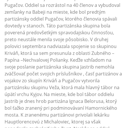
Pugačov. Oddiel sa rozrástol na 40 členov a vybudoval
zemľanky na Babeji na mieste, kde bol predtým
partizánsky oddiel Pugačov, ktorého členovia spávali
dovtedy v stanoch. Táto partizánska skupina bola
poverená predovšetkým spravodajskou činnosťou,
preto neustále menila svoje pôsobisko. V druhej
polovici septembra nadviazala spojenie so skupinou
Kriváň, ktorá sa sem presunula z oblasti Zubného –
Papína –Nechvalovej Polianky. Keďže vzhľadom na
svoje poslanie partizánska skupina Jastrib nemohla
zväčšovať počet svojich príslušníkov , časť partizánov a
vojakov zo skupín Kriváň a Pugačov vytvorila
partizánsku skupinu Veža, ktorá mala hlavný tábor na
úpätí vrchu Kyjov. Na mieste, kde bol tábor oddielu
Jastrib je dnes hrob partizána Ignaca Belorusa, ktorý
bol ťažko zranený pri podminovávaní Hamornického
mosta. K zranenému partizánovi privolali lekárku
Hauptlorencovú z Michaloviec, ktorej sa však