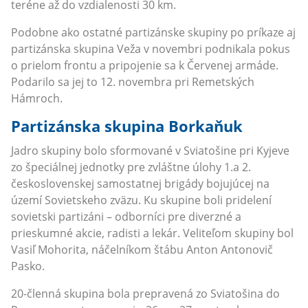
teréne až do vzdialenosti 30 km.
Podobne ako ostatné partizánske skupiny po príkaze aj
partizánska skupina Veža v novembri podnikala pokus
o prielom frontu a pripojenie sa k Červenej armáde.
Podarilo sa jej to 12. novembra pri Remetských
Hámroch.
Partizánska skupina Borkaňuk
Jadro skupiny bolo sformované v Sviatošine pri Kyjeve
zo špeciálnej jednotky pre zvláštne úlohy 1.a 2.
československej samostatnej brigády bojujúcej na
území Sovietskeho zväzu. Ku skupine boli pridelení
sovietski partizáni – odborníci pre diverzné a
prieskumné akcie, radisti a lekár. Veliteľom skupiny bol
Vasiľ Mohorita, náčelníkom štábu Anton Antonovič
Pasko.
20-členná skupina bola prepravená zo Sviatošina do