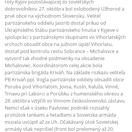
roty Kyjov pozostávajúcej zo sovietskych
dobrovoľníkov. 27. októbra bol oslobodený Užhorod a
prvé obce na východnom Slovensku. Veliteľ
partizánskeho oddielu Jastrib dostal príkaz od
Ukrajinského štábu partizánskeho hnutia v Kyjeve v
spolupráci s partizánskymi skupinami vo Vihorlatských
vrchoch obsadiť obce na južnom úpätí Vihorlatu,
dostať pod kontrolu cestu Sobrance – Michalovce a
vytvoriť tak vhodné podmienky na obsadenie
Michaloviec. Koordinátorom celej akcie bola
partizánska brigáda Kriváň. Na základe rozkazu veliteľa
PB Kriváň ppl. Vogla partizánske oddiely obsadili obce
Poruba pod Vihorlatom, Jovsa, Kusín, Kaluža, Vinné,
Trnavu pri Laborci a Porúbku z humenského okresu a
28. októbra vztýčili vo Vinnom československú zástavu.
Nemci však v úseku Pavloviec podnikli rozsiahly
protiútok tankami a lietadlami a Sovietska armáda
musela ustúpiť až za Uh. Očakávaný útok Sovietskej
armády však neprišiel (front bol prelomený až 20.