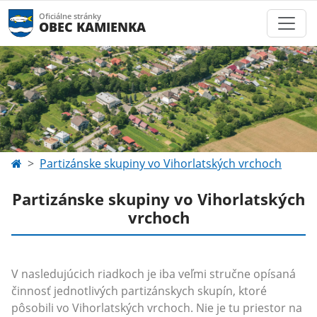
Oficiálne stránky
OBEC KAMIENKA
Partizánske skupiny vo Vihorlatských vrchoch
Partizánske skupiny vo Vihorlatských
vrchoch
V nasledujúcich riadkoch je iba veľmi stručne opísaná
činnosť jednotlivých partizánskych skupín, ktoré
pôsobili vo Vihorlatských vrchoch. Nie je tu priestor na