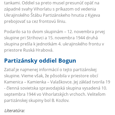
tankami. Oddiel sa preto musel presunúť opäť na
západné svahy Vihorlatu s príkazom od vedenia
Ukrajinského Štábu Partizánskeho hnutia z Kyjeva
prebojovať sa cez frontovú líniu.
Podarilo sa to dvom skupinám – 12. novembra prvej
skupine pri Strihovci a 15. novembra 1944 druhá
skupina prešla k jednotkám 4. ukrajinského frontu v
priestore Ruská Hrabová.
Partizánsky oddiel Bogun
Zatiaľ je najmenej informácií o tejto partizánskej
skupine. Vieme však, že pôsobila v priestore obcí
Kamenica – Kamienka – Valaškovce. Jej základ tvorila 19
- členná sovietska spravodajská skupina vysadená 10.
septembra 1944 vo Vihorlatských vrchoch. Veliteľom
partizánskej skupiny bol B. Kozlov.
Literatúra: