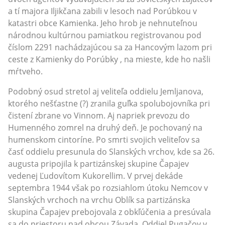
a tí majora Iljikčana zabili v lesoch nad Porúbkou v
katastri obce Kamienka. Jeho hrob je nehnuteľnou
národnou kultúrnou pamiatkou registrovanou pod
číslom 2291 nachádzajúcou sa za Hancovým lazom pri
ceste z Kamienky do Porúbky , na mieste, kde ho našli
mŕtveho.
Podobný osud stretol aj veliteľa oddielu Jemljanova,
ktorého nešťastne (?) zranila guľka spolubojovníka pri
čistení zbrane vo Vinnom. Aj napriek prevozu do
Humenného zomrel na druhý deň. Je pochovaný na
humenskom cintoríne. Po smrti svojich veliteľov sa
časť oddielu presunula do Slanských vrchov, kde sa 26.
augusta pripojila k partizánskej skupine Čapajev
vedenej Ľudovítom Kukorellim. V prvej dekáde
septembra 1944 však po rozsiahlom útoku Nemcov v
Slanských vrchoch na vrchu Oblík sa partizánska
skupina Čapajev prebojovala z obkľúčenia a presúvala
sa do priestoru nad obcou Závada. Oddiel Pugačov v