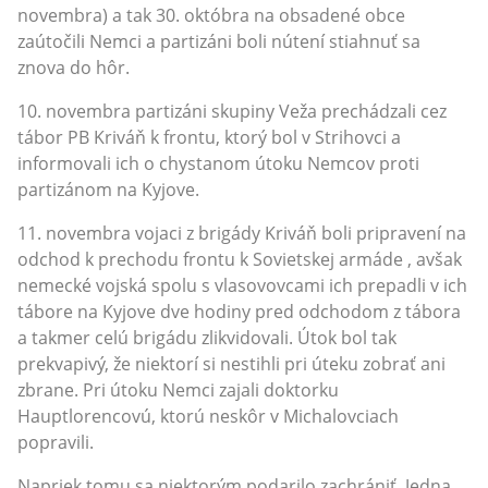
novembra) a tak 30. októbra na obsadené obce
zaútočili Nemci a partizáni boli nútení stiahnuť sa
znova do hôr.
10. novembra partizáni skupiny Veža prechádzali cez
tábor PB Kriváň k frontu, ktorý bol v Strihovci a
informovali ich o chystanom útoku Nemcov proti
partizánom na Kyjove.
11. novembra vojaci z brigády Kriváň boli pripravení na
odchod k prechodu frontu k Sovietskej armáde , avšak
nemecké vojská spolu s vlasovovcami ich prepadli v ich
tábore na Kyjove dve hodiny pred odchodom z tábora
a takmer celú brigádu zlikvidovali. Útok bol tak
prekvapivý, že niektorí si nestihli pri úteku zobrať ani
zbrane. Pri útoku Nemci zajali doktorku
Hauptlorencovú, ktorú neskôr v Michalovciach
popravili.
Napriek tomu sa niektorým podarilo zachrániť. Jedna