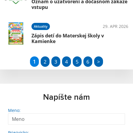
Oznam o uzatvorení a dočasnom zákaze
vstupu
29. APR 2026
Aktuality
Zápis detí do Materskej školy v
Kamienke
1
2
3
4
5
6
>
Napíšte nám
Meno:
Priezvisko: