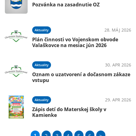
Pozvánka na zasadnutie OZ
28. MÁJ 2026
Aktuality
Plán činnosti vo Vojenskom obvode
Valaškovce na mesiac jún 2026
30. APR 2026
Aktuality
Oznam o uzatvorení a dočasnom zákaze
vstupu
29. APR 2026
Aktuality
Zápis detí do Materskej školy v
Kamienke
1
2
3
4
5
6
>