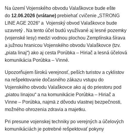
Na území Vojenského obvodu Valaškovce bude ešte
do
12.06.2026 (vrátane)
prebiehať cvičenie „STRONG
LINE AGE 2026“ a Vojenský obvod Valaškovce bude
uzavretý . Na tento účel budú využívané aj lesné pozemky
(vojenské lesy) medzi vodnou plochou Zemplínska šírava
a južnou hranicou Vojenského obvodu Valaškovce (tzv.
„piata linaj“) ako aj cesta Porúbka – Hiriač a lesná účelová
komunikácia Porúbka – Vinné.
Upozorňujem širokú verejnosť, peších turistov a cyklistov
na rešpektovanie dočasného zákazu vstupu do
Vojenského obvodu Valaškovce ako aj do priestoru pod
„piatou linajou“ a na komunikácie Porúbka – Hiriač a
Vinne – Porúbka, najmä z dôvodu vlastnej bezpečnosti,
možného ohrozenia zdravia a majetku.
Pri presune vojenskej techniky po verejných a účelových
komunikáciách je potrebné rešpektovať pokyny