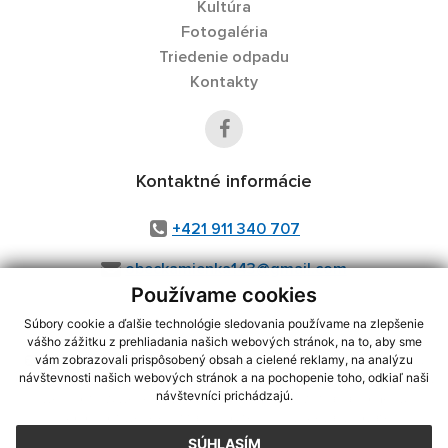
Kultúra
Fotogaléria
Triedenie odpadu
Kontakty
Kontaktné informácie
+421 911 340 707
obeckamienka143@gmail.com
Používame cookies
Súbory cookie a ďalšie technológie sledovania používame na zlepšenie
vášho zážitku z prehliadania našich webových stránok, na to, aby sme
využite možnosť získavania aktuálnych informácií s využitím RSS
,
vám zobrazovali prispôsobený obsah a cielené reklamy, na analýzu
CMS systém (redakčný) systém ECHELON 2,
Mapa stránok
,
web portál
,
návštevnosti našich webových stránok a na pochopenie toho, odkiaľ naši
návštevníci prichádzajú.
webhosting
,
webex.digital, s.r.o.
,
domény
,
registrácia domény
,
spoločnosť webex.digital, s.r.o.
,
technický prevádzkovateľ
SÚHLASÍM