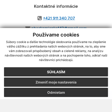
Kontaktné informácie
+421 911 340 707
obeckamienka143@gmail.com
Používame cookies
Súbory cookie a ďalšie technológie sledovania používame na zlepšenie
vášho zážitku z prehliadania našich webových stránok, na to, aby sme
využite možnosť získavania aktuálnych informácií s využitím RSS
,
vám zobrazovali prispôsobený obsah a cielené reklamy, na analýzu
CMS systém (redakčný) systém ECHELON 2,
Mapa stránok
,
web portál
,
návštevnosti našich webových stránok a na pochopenie toho, odkiaľ naši
návštevníci prichádzajú.
webhosting
,
webex.digital, s.r.o.
,
domény
,
registrácia domény
,
spoločnosť webex.digital, s.r.o.
,
technický prevádzkovateľ
SÚHLASÍM
Posledná aktualizácia:
06.08.2026
Zmeniť moje nastavenia
Vytlačiť stránku
|
Vyhlásenie o prístupnosti
Autorské práva
|
Cookies
Odmietam
webdesign
|