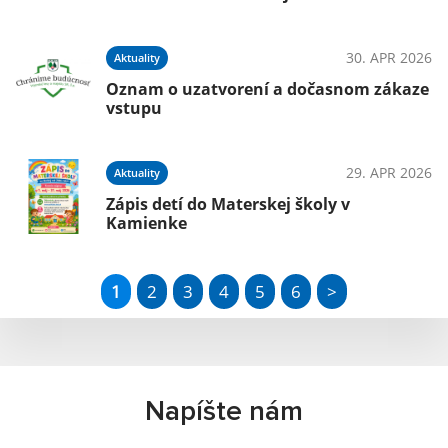
30. APR 2026
Aktuality
Oznam o uzatvorení a dočasnom zákaze
vstupu
29. APR 2026
Aktuality
Zápis detí do Materskej školy v
Kamienke
1
2
3
4
5
6
>
Napíšte nám