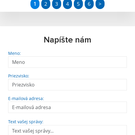
1
2
3
4
5
6
>
Napíšte nám
Meno:
Priezvisko:
E-mailová adresa:
Text vašej správy: