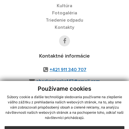
Kultúra
Fotogaléria
Triedenie odpadu
Kontakty
Kontaktné informácie
+421 911 340 707
obeckamienka143@gmail.com
Používame cookies
Súbory cookie a ďalšie technológie sledovania používame na zlepšenie
vášho zážitku z prehliadania našich webových stránok, na to, aby sme
využite možnosť získavania aktuálnych informácií s využitím RSS
,
vám zobrazovali prispôsobený obsah a cielené reklamy, na analýzu
CMS systém (redakčný) systém ECHELON 2,
Mapa stránok
,
web portál
,
návštevnosti našich webových stránok a na pochopenie toho, odkiaľ naši
návštevníci prichádzajú.
webhosting
,
webex.digital, s.r.o.
,
domény
,
registrácia domény
,
spoločnosť webex.digital, s.r.o.
,
technický prevádzkovateľ