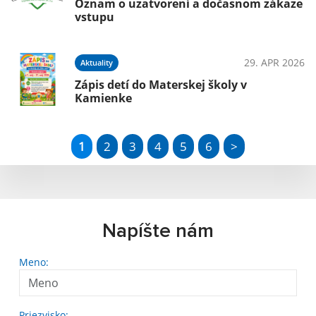
Oznam o uzatvorení a dočasnom zákaze
vstupu
29. APR 2026
Aktuality
Zápis detí do Materskej školy v
Kamienke
1
2
3
4
5
6
>
Napíšte nám
Meno:
Priezvisko: