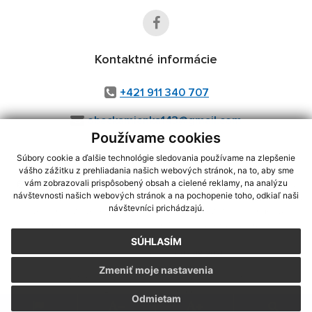
Kontaktné informácie
+421 911 340 707
obeckamienka143@gmail.com
Používame cookies
Súbory cookie a ďalšie technológie sledovania používame na zlepšenie
vášho zážitku z prehliadania našich webových stránok, na to, aby sme
využite možnosť získavania aktuálnych informácií s využitím RSS
,
vám zobrazovali prispôsobený obsah a cielené reklamy, na analýzu
návštevnosti našich webových stránok a na pochopenie toho, odkiaľ naši
CMS systém (redakčný) systém ECHELON 2,
Mapa stránok
,
web portál
,
návštevníci prichádzajú.
webhosting
,
webex.digital, s.r.o.
,
domény
,
registrácia domény
,
spoločnosť webex.digital, s.r.o.
,
technický prevádzkovateľ
SÚHLASÍM
Posledná aktualizácia:
07.08.2026
Zmeniť moje nastavenia
Vytlačiť stránku
|
Vyhlásenie o prístupnosti
Autorské práva
|
Cookies
Odmietam