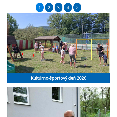
1
2
3
4
>
Kultúrno-športový deň 2026