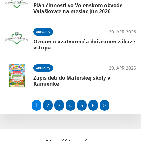
Plán činnosti vo Vojenskom obvode
Valaškovce na mesiac jún 2026
30. APR 2026
Aktuality
Oznam o uzatvorení a dočasnom zákaze
vstupu
29. APR 2026
Aktuality
Zápis detí do Materskej školy v
Kamienke
1
2
3
4
5
6
>