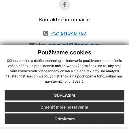
Kontaktné informácie
+421 911 340 707
obeckamienka143@gmail.com
Používame cookies
Súbory cookie a ďalšie technológie sledovania používame na zlepšenie
vášho zážitku z prehliadania našich webových stránok, na to, aby sme
využite možnosť získavania aktuálnych informácií s využitím RSS
,
vám zobrazovali prispôsobený obsah a cielené reklamy, na analýzu
CMS systém (redakčný) systém ECHELON 2,
Mapa stránok
,
web portál
,
návštevnosti našich webových stránok a na pochopenie toho, odkiaľ naši
návštevníci prichádzajú.
webhosting
,
webex.digital, s.r.o.
,
domény
,
registrácia domény
,
spoločnosť webex.digital, s.r.o.
,
technický prevádzkovateľ
SÚHLASÍM
Posledná aktualizácia:
07.08.2026
Zmeniť moje nastavenia
Vytlačiť stránku
|
Vyhlásenie o prístupnosti
Autorské práva
|
Cookies
Odmietam