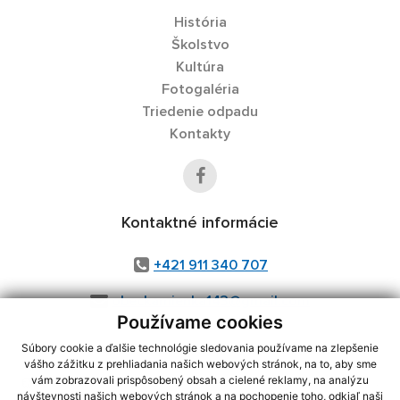
História
Školstvo
Kultúra
Fotogaléria
Triedenie odpadu
Kontakty
Kontaktné informácie
+421 911 340 707
obeckamienka143@gmail.com
Používame cookies
Súbory cookie a ďalšie technológie sledovania používame na zlepšenie
vášho zážitku z prehliadania našich webových stránok, na to, aby sme
vám zobrazovali prispôsobený obsah a cielené reklamy, na analýzu
využite možnosť získavania aktuálnych informácií s využitím RSS
,
návštevnosti našich webových stránok a na pochopenie toho, odkiaľ naši
CMS systém (redakčný) systém ECHELON 2,
Mapa stránok
,
web portál
,