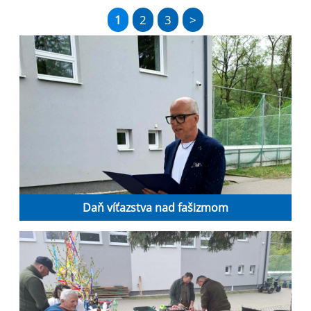
1
2
3
>
Daň víťazstva nad fašizmom