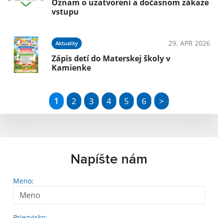
Oznam o uzatvorení a dočasnom zákaze
vstupu
29. APR 2026
Aktuality
Zápis detí do Materskej školy v
Kamienke
1
2
3
4
5
6
>
Napíšte nám
Meno:
Priezvisko: