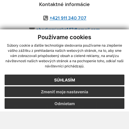
Kontaktné informácie
+421 911 340 707
obeckamienka143@gmail.com
Používame cookies
Súbory cookie a ďalšie technológie sledovania používame na zlepšenie
vášho zážitku z prehliadania našich webových stránok, na to, aby sme
využite možnosť získavania aktuálnych informácií s využitím RSS
,
vám zobrazovali prispôsobený obsah a cielené reklamy, na analýzu
CMS systém (redakčný) systém ECHELON 2,
Mapa stránok
,
web portál
,
návštevnosti našich webových stránok a na pochopenie toho, odkiaľ naši
návštevníci prichádzajú.
webhosting
,
webex.digital, s.r.o.
,
domény
,
registrácia domény
,
spoločnosť webex.digital, s.r.o.
,
technický prevádzkovateľ
SÚHLASÍM
Posledná aktualizácia:
06.08.2026
Zmeniť moje nastavenia
Vytlačiť stránku
|
Vyhlásenie o prístupnosti
Autorské práva
|
Cookies
Odmietam
webdesign
|