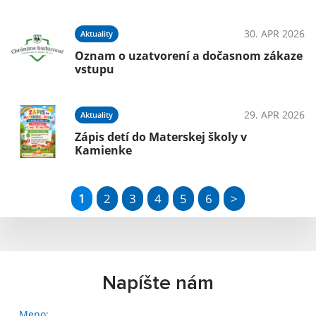
30. APR 2026
Aktuality
Oznam o uzatvorení a dočasnom zákaze
vstupu
29. APR 2026
Aktuality
Zápis detí do Materskej školy v
Kamienke
1
2
3
4
5
6
>
Napíšte nám
Meno: