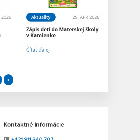
 2026
Aktuality
29. APR 2026
Zápis detí do Materskej školy
u
v Kamienke
Čítať ďalej
>
Kontaktné informácie
+421 911 340 707