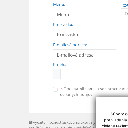
Meno:
Tex
Priezvisko:
E-mailová adresa:
Príloha:
*
Oboznámil som sa so
spracúvan
osobných údajov
Súbory co
prehliadania
využite možnosť získavania aktuálnych informácií s
cielené rekla
využitím RSS
, CMS systém (redakčný) systém ECHELON 2,