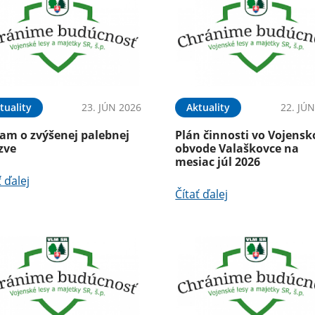
tuality
23. JÚN 2026
Aktuality
22. JÚ
am o zvýšenej palebnej
Plán činnosti vo Vojens
zve
obvode Valaškovce na
mesiac júl 2026
ť ďalej
Čítať ďalej