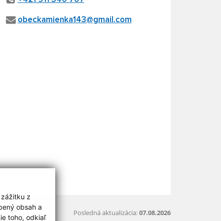
obeckamienka143@gmail.com
 zážitku z
obený obsah a
Posledná aktualizácia:
07.08.2026
e toho, odkiaľ