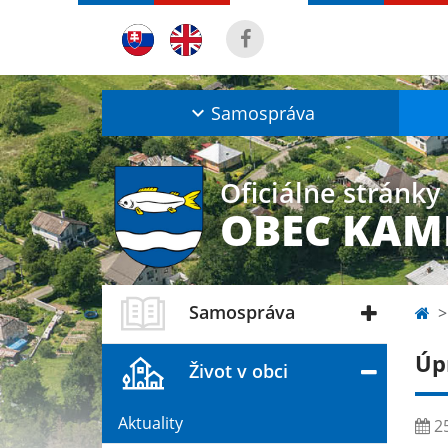
Samospráva
Oficiálne stránky
OBEC KAM
Samospráva
Úp
Život v obci
Aktuality
25