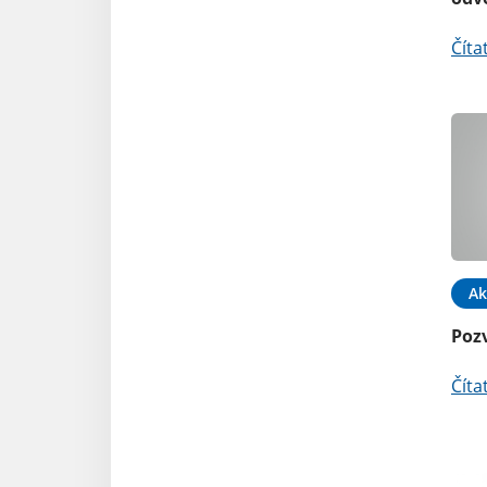
Číta
Ak
Poz
Číta