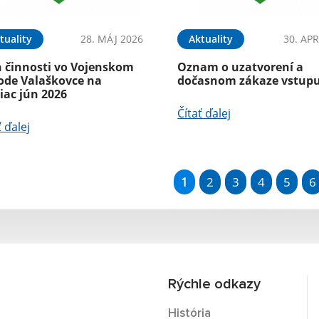
tuality
28. MÁJ 2026
Aktuality
30. APR
n činnosti vo Vojenskom
Oznam o uzatvorení a
ode Valaškovce na
dočasnom zákaze vstup
iac jún 2026
Čítať ďalej
ť ďalej
1
2
3
4
5
6
Rýchle odkazy
História