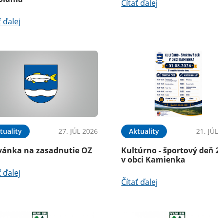
Čítať ďalej
ť ďalej
tuality
27. JÚL 2026
Aktuality
21. JÚ
vánka na zasadnutie OZ
Kultúrno - športový deň 
v obci Kamienka
ť ďalej
Čítať ďalej