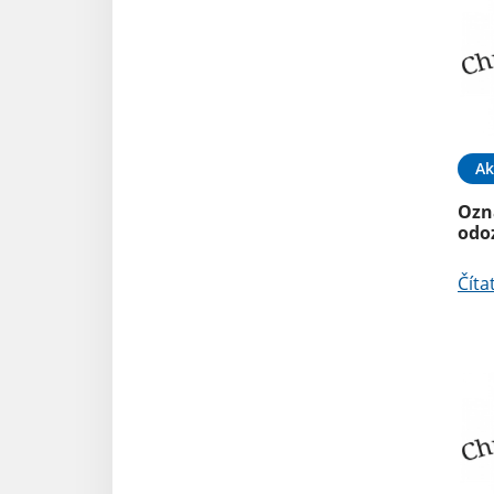
Ak
Ozn
odo
Číta