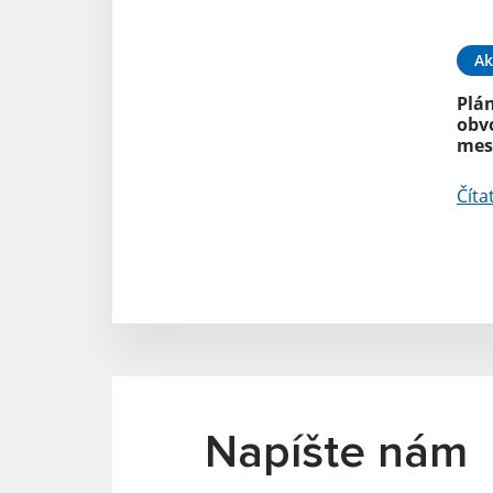
Ak
Plá
obv
mes
Číta
Napíšte nám