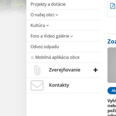
Projekty a dotácie
O našej obci
Kultúra
Foto a Video galérie
Zo
Odvoz odpadu
☆ Mobilná aplikácia obce
Zverejňovanie
Kontakty
Ak
Vyh
neb
poži
odv