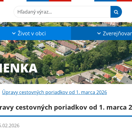
Hľadaný výraz...
Život v obci
Zverejňova
IENKA
Úpravy cestovných poriadkov od 1. marca 2026
ravy cestovných poriadkov od 1. marca 
.02.2026