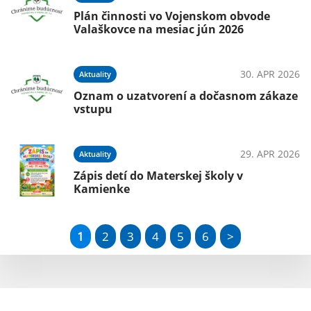
Plán činnosti vo Vojenskom obvode
Valaškovce na mesiac jún 2026
30. APR 2026
Aktuality
Oznam o uzatvorení a dočasnom zákaze
vstupu
29. APR 2026
Aktuality
Zápis detí do Materskej školy v
Kamienke
1
2
3
4
5
6
>