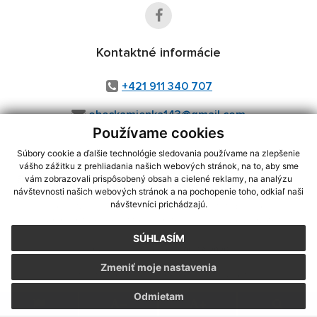
Kontaktné informácie
+421 911 340 707
obeckamienka143@gmail.com
Používame cookies
Súbory cookie a ďalšie technológie sledovania používame na zlepšenie
vášho zážitku z prehliadania našich webových stránok, na to, aby sme
využite možnosť získavania aktuálnych informácií s využitím RSS
,
vám zobrazovali prispôsobený obsah a cielené reklamy, na analýzu
CMS systém (redakčný) systém ECHELON 2,
Mapa stránok
,
web portál
,
návštevnosti našich webových stránok a na pochopenie toho, odkiaľ naši
návštevníci prichádzajú.
webhosting
,
webex.digital, s.r.o.
,
domény
,
registrácia domény
,
spoločnosť webex.digital, s.r.o.
,
technický prevádzkovateľ
SÚHLASÍM
Posledná aktualizácia:
06.08.2026
Zmeniť moje nastavenia
Vytlačiť stránku
|
Vyhlásenie o prístupnosti
Autorské práva
|
Cookies
Odmietam