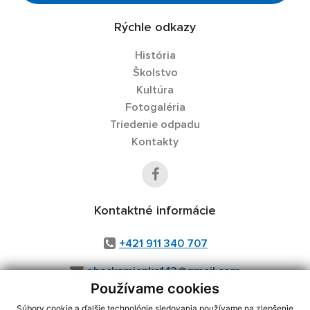
Rýchle odkazy
História
Školstvo
Kultúra
Fotogaléria
Triedenie odpadu
Kontakty
Kontaktné informácie
+421 911 340 707
obeckamienka143@gmail.com
Používame cookies
Súbory cookie a ďalšie technológie sledovania používame na zlepšenie