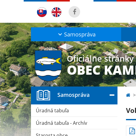
Samospráva
Oficiálne stránky
OBEC KAM
Samospráva
Vo
Úradná tabuľa
Úradná tabuľa - Archív
Starosta obce