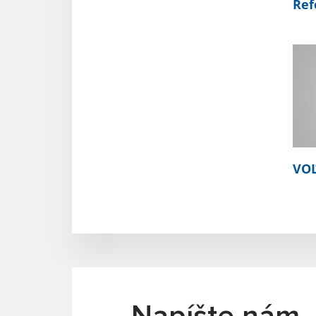
Ref
VOĽ