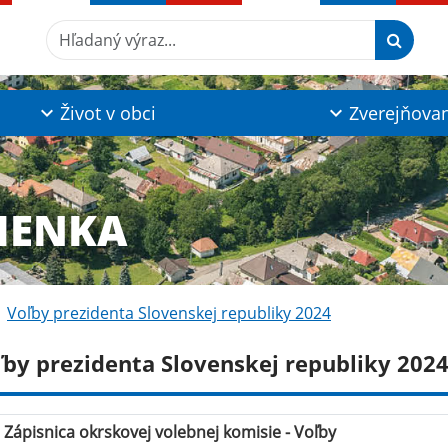
Hľadaný výraz...
Život v obci
Zverejňova
IENKA
Voľby prezidenta Slovenskej republiky 2024
ľby prezidenta Slovenskej republiky 202
Zápisnica okrskovej volebnej komisie - Voľby