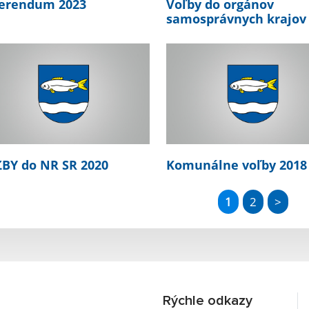
erendum 2023
Voľby do orgánov
samosprávnych krajov
BY do NR SR 2020
Komunálne voľby 2018
1
2
>
Rýchle odkazy