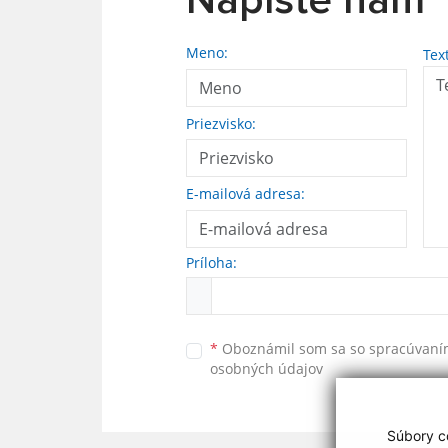
Napíšte nám
Meno:
Tex
Priezvisko:
E-mailová adresa:
Príloha:
*
Oboznámil som sa so
spracúvan
osobných údajov
Súbory co