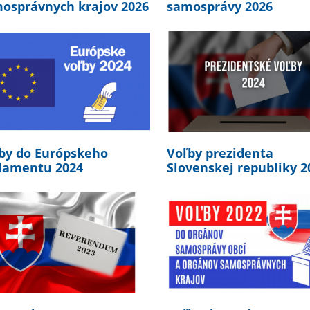
osprávnych krajov 2026
samosprávy 2026
by do Európskeho
Voľby prezidenta
lamentu 2024
Slovenskej republiky 2