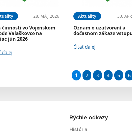
tuality
28. MÁJ 2026
Aktuality
30. APR
n činnosti vo Vojenskom
Oznam o uzatvorení a
ode Valaškovce na
dočasnom zákaze vstup
iac jún 2026
Čítať ďalej
ť ďalej
1
2
3
4
5
6
Rýchle odkazy
História