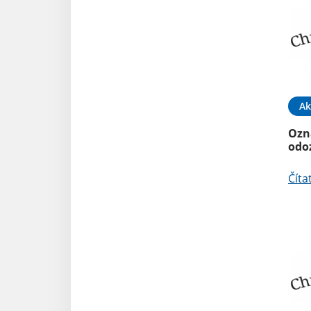
Ak
Ozn
odo
Číta