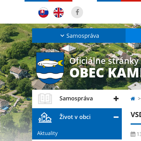
Samospráva
Oficiálne stránky
OBEC KAM
Samospráva
VS
Život v obci
Aktuality
13