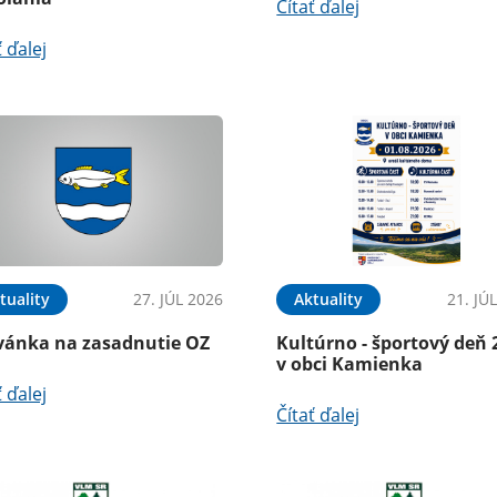
Čítať ďalej
ť ďalej
tuality
27. JÚL 2026
Aktuality
21. JÚ
vánka na zasadnutie OZ
Kultúrno - športový deň 
v obci Kamienka
ť ďalej
Čítať ďalej