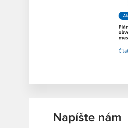
Ak
Plá
obv
mes
Číta
Napíšte nám