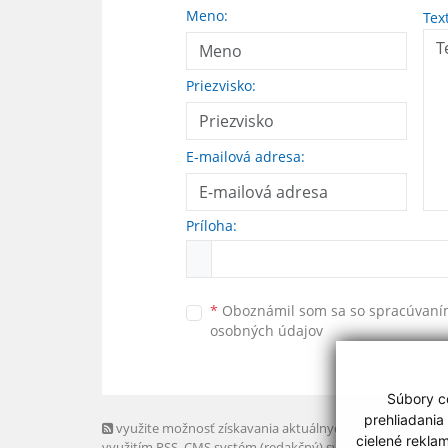
Meno:
Tex
Priezvisko:
E-mailová adresa:
Príloha:
*
Oboznámil som sa so
spracúvan
osobných údajov
Súbory co
prehliadania
využite možnosť získavania aktuálnych informácií s
cielené rekla
využitím RSS
, CMS systém (redakčný) systém ECHELON 2,