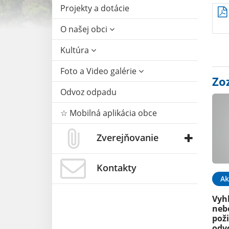
Projekty a dotácie
O našej obci
Kultúra
Foto a Video galérie
Zo
Odvoz odpadu
☆ Mobilná aplikácia obce
Zverejňovanie
Kontakty
Ak
Vyh
neb
poži
odv