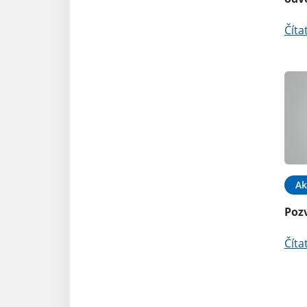
Číta
Ak
Poz
Číta