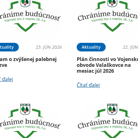
tuality
23. JÚN 2026
Aktuality
22. JÚ
am o zvýšenej palebnej
Plán činnosti vo Vojens
zve
obvode Valaškovce na
mesiac júl 2026
ť ďalej
Čítať ďalej