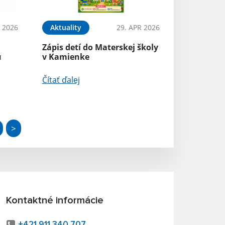
 2026
Aktuality
29. APR 2026
Zápis detí do Materskej školy
u
v Kamienke
Čítať ďalej
>
Kontaktné informácie
+421 911 340 707