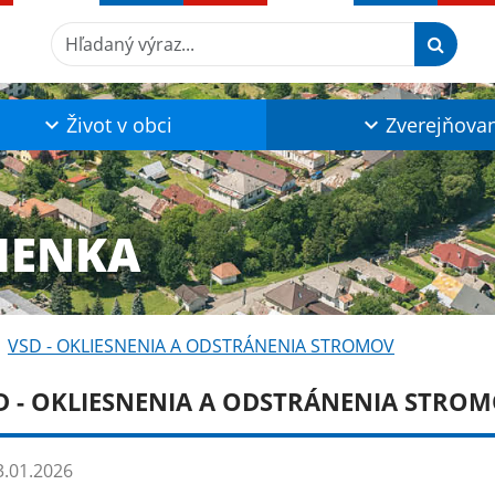
Hľadaný výraz...
Život v obci
Zverejňova
IENKA
VSD - OKLIESNENIA A ODSTRÁNENIA STROMOV
D - OKLIESNENIA A ODSTRÁNENIA STRO
.01.2026