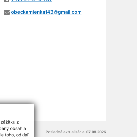
obeckamienka143@gmail.com
 zážitku z
obený obsah a
Posledná aktualizácia:
07.08.2026
e toho, odkiaľ