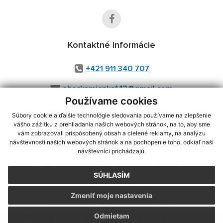
Kontaktné informácie
+421 911 340 707
obeckamienka143@gmail.com
Používame cookies
Súbory cookie a ďalšie technológie sledovania používame na zlepšenie
vášho zážitku z prehliadania našich webových stránok, na to, aby sme
využite možnosť získavania aktuálnych informácií s využitím RSS
,
vám zobrazovali prispôsobený obsah a cielené reklamy, na analýzu
návštevnosti našich webových stránok a na pochopenie toho, odkiaľ naši
CMS systém (redakčný) systém ECHELON 2,
Mapa stránok
,
web portál
,
návštevníci prichádzajú.
webhosting
,
webex.digital, s.r.o.
,
domény
,
registrácia domény
,
spoločnosť webex.digital, s.r.o.
,
technický prevádzkovateľ
SÚHLASÍM
Posledná aktualizácia:
07.08.2026
Zmeniť moje nastavenia
Vytlačiť stránku
|
Vyhlásenie o prístupnosti
Autorské práva
|
Cookies
Odmietam