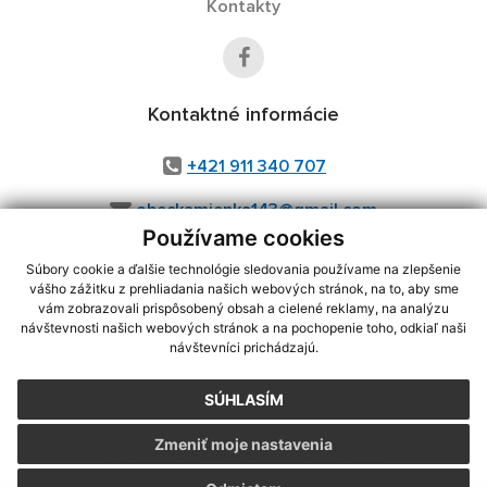
Kontakty
Kontaktné informácie
+421 911 340 707
obeckamienka143@gmail.com
Používame cookies
Súbory cookie a ďalšie technológie sledovania používame na zlepšenie
vášho zážitku z prehliadania našich webových stránok, na to, aby sme
využite možnosť získavania aktuálnych informácií s využitím RSS
,
vám zobrazovali prispôsobený obsah a cielené reklamy, na analýzu
CMS systém (redakčný) systém ECHELON 2,
Mapa stránok
,
web portál
,
návštevnosti našich webových stránok a na pochopenie toho, odkiaľ naši
návštevníci prichádzajú.
webhosting
,
webex.digital, s.r.o.
,
domény
,
registrácia domény
,
spoločnosť webex.digital, s.r.o.
,
technický prevádzkovateľ
SÚHLASÍM
Posledná aktualizácia:
07.08.2026
Zmeniť moje nastavenia
Vytlačiť stránku
|
Vyhlásenie o prístupnosti
Autorské práva
|
Cookies