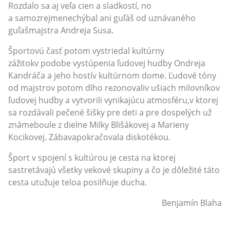
Rozdalo sa aj veľa cien a sladkostí, no
a samozrejmenechýbal ani guľáš od uznávaného
guľašmajstra Andreja Susa.
Športovú časť potom vystriedal kultúrny
zážitokv podobe vystúpenia ľudovej hudby Ondreja
Kandráča a jeho hostív kultúrnom dome. Ľudové tóny
od majstrov potom dlho rezonovaliv ušiach milovníkov
ľudovej hudby a vytvorili vynikajúcu atmosféru,v ktorej
sa rozdávali pečené šišky pre deti a pre dospelých už
známeboule z dielne Milky Blišákovej a Marieny
Kocikovej. Zábavapokračovala diskotékou.
Šport v spojení s kultúrou je cesta na ktorej
sastretávajú všetky vekové skupiny a čo je dôležité táto
cesta utužuje teloa posilňuje ducha.
Benjamín Blaha