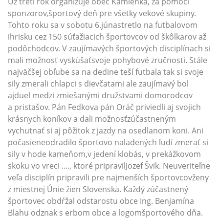
Už tretí rok organizuje obec Kamienka, za pomoci
sponzorov,športový deň pre všetky vekové skupiny.
Tohto roku sa v sobotu 6.júnastretlo na futbalovom
ihrisku cez 150 súťažiacich športovcov od škôlkarov až
podôchodcov. V zaujímavých športových disciplínach si
mali možnosť vyskúšaťsvoje pohybové zručnosti. Stále
najväčšej obľube sa na dedine teší futbala tak si svoje
sily zmerali chlapci s dievčatami ale zaujímavý bol
ajduel medzi zmiešanými družstvami domorodcov
a pristašov. Pán Fedkova pán Oráč priviedli aj svojich
krásnych koníkov a dali možnosťzúčastneným
vychutnať si aj pôžitok z jazdy na osedlanom koni. Ani
počasieneodradilo športovo naladených ľudí zmerať si
sily v hode kameňom,v jedení klobás, v prekážkovom
skoku vo vreci ...., ktoré pripravilJozef Švik. Neuveriteľne
veľa disciplín pripravili pre najmenších športovcovženy
z miestnej Únie žien Slovenska. Každý zúčastnený
športovec obdŕžal odstarostu obce Ing. Benjamína
Blahu odznak s erbom obce a logomšportového dňa.