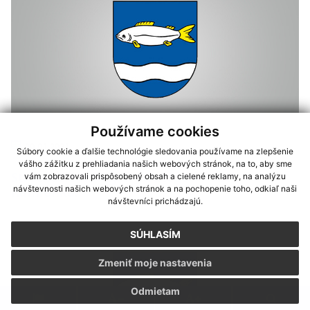
Používame cookies
20.01.2021
Súbory cookie a ďalšie technológie sledovania používame na zlepšenie
vášho zážitku z prehliadania našich webových stránok, na to, aby sme
Stretnutie mladých stratégov v obci
vám zobrazovali prispôsobený obsah a cielené reklamy, na analýzu
návštevnosti našich webových stránok a na pochopenie toho, odkiaľ naši
Kamienka.
návštevníci prichádzajú.
SÚHLASÍM
Zmeniť moje nastavenia
Odmietam